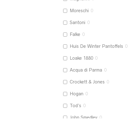
Moreschi
0
Santoni
0
Falke
0
Huis De Winter Pantoffels
0
Loake 1880
0
Acqua di Parma
0
Crockett & Jones
0
Hogan
0
Tod’s
0
John Smedley
0
La Boucle
0