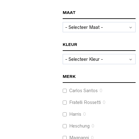
MAAT
KLEUR
MERK
Carlos Santos
0
Fratelli Rossetti
0
Harris
0
Heschung
0
Magnanni
0