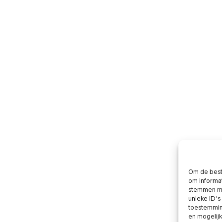
Om de beste
om informat
stemmen me
unieke ID's
toestemming
en mogelij