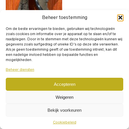
Beheer toestemming
Om de beste ervaringen te bieden, gebruiken wij technologieën
Dit
zoals cookies om informatie over je apparaat op te slaan en/of te
product
raadplegen. Door in te stemmen met deze technologieën kunnen wij
heeft
gegevens zoals surfgedrag of unieke ID's op deze site verwerken.
BOOTIES
,
SCHOENEN
,
VETER
,
meerdere
Als je geen toestemming geeft of uw toestemming intrekt, kan dit
VETERSCHOENEN
variaties.
een nadelige invloed hebben op bepaalde functies en
Carlos Santos 8866
Deze
mogelijkheden.
GROEN/KHAKI
optie
€
449,00
kan
incl. BTW
Beheer diensten
gekozen
worden
op
Accepteren
de
productpagina
Weigeren
Powered by
RepairSpot
© 2024
Bekijk voorkeuren
Cookiebeleid