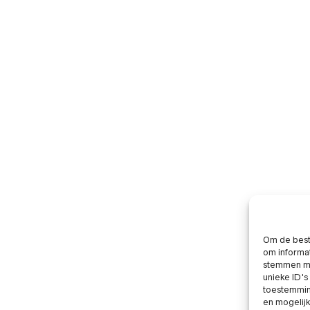
Om de beste
om informat
stemmen me
unieke ID's
toestemming
en mogelij