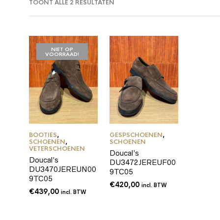
TOONT ALLE 2 RESULTATEN
NIET OP
VOORRAAD!
BOOTIES
,
GESPSCHOENEN
,
SCHOENEN
,
SCHOENEN
VETERSCHOENEN
Doucal’s
Doucal’s
DU3472JEREUF00
DU3470JEREUN00
9TC05
9TC05
€
420,00
incl. BTW
€
439,00
incl. BTW