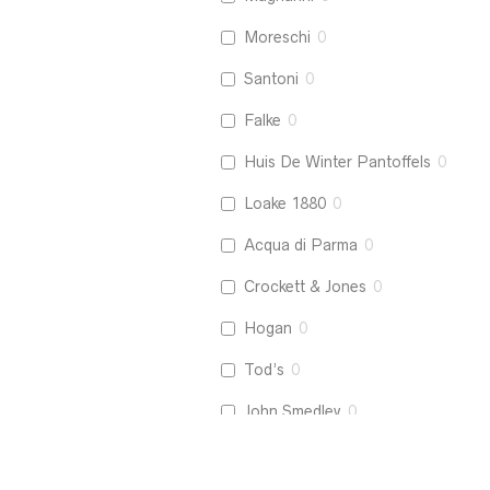
Moreschi
0
Santoni
0
Falke
0
Huis De Winter Pantoffels
0
Loake 1880
0
Acqua di Parma
0
Crockett & Jones
0
Hogan
0
Tod’s
0
John Smedley
0
La Boucle
0