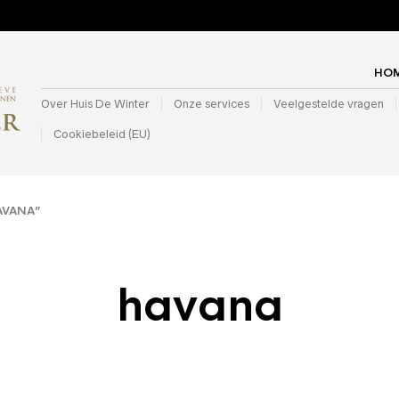
HO
Over Huis De Winter
Onze services
Veelgestelde vragen
Cookiebeleid (EU)
AVANA”
havana