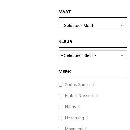
MAAT
KLEUR
MERK
Carlos Santos
0
Fratelli Rossetti
0
Harris
0
Heschung
0
Magnanni
0