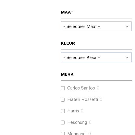
MAAT
KLEUR
MERK
Carlos Santos
0
Fratelli Rossetti
0
Harris
0
Heschung
0
Magnanni
0