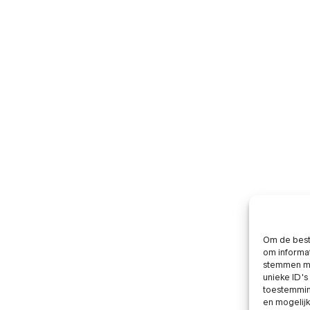
Om de beste
om informat
stemmen me
unieke ID's
toestemming
en mogelij