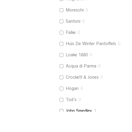
Moreschi
0
Santoni
0
Falke
0
Huis De Winter Pantoffels
0
Loake 1880
0
Acqua di Parma
0
Crockett & Jones
0
Hogan
0
Tod’s
0
John Smedley
1
La Boucle
0