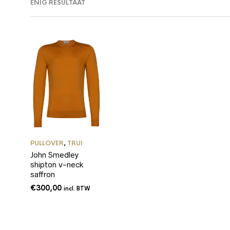
ENIG RESULTAAT
PULLOVER
,
TRUI
John Smedley
shipton v-neck
saffron
€
300,00
incl. BTW