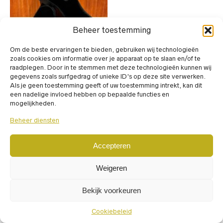
Beheer toestemming
Om de beste ervaringen te bieden, gebruiken wij technologieën
Dit
zoals cookies om informatie over je apparaat op te slaan en/of te
product
raadplegen. Door in te stemmen met deze technologieën kunnen wij
heeft
gegevens zoals surfgedrag of unieke ID's op deze site verwerken.
INSTAPSCHOENEN
,
meerdere
Als je geen toestemming geeft of uw toestemming intrekt, kan dit
MOCASSINS
,
SCHOENEN
variaties.
een nadelige invloed hebben op bepaalde functies en
Doucal’s
Deze
mogelijkheden.
DU3529RENNUF034NN00
optie
€
379,00
kan
incl. BTW
Beheer diensten
gekozen
worden
op
Accepteren
de
productpagina
Weigeren
Powered by
RepairSpot
© 2024
Bekijk voorkeuren
Cookiebeleid