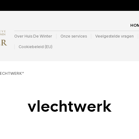
HO
Over Huis De Winter
Onze services
Veelgestelde vragen
Cookiebeleid (EU)
ECHTWERK”
vlechtwerk