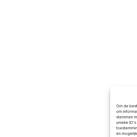
Om de beste
om informat
stemmen me
unieke ID's
toestemming
en mogelij