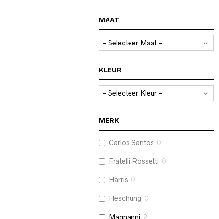
MAAT
KLEUR
MERK
Carlos Santos
0
Fratelli Rossetti
0
Harris
0
Heschung
0
Magnanni
2