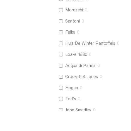
Moreschi
0
Santoni
0
Falke
0
Huis De Winter Pantoffels
0
Loake 1880
0
Acqua di Parma
0
Crockett & Jones
0
Hogan
0
Tod’s
0
John Smedley
0
La Boucle
0