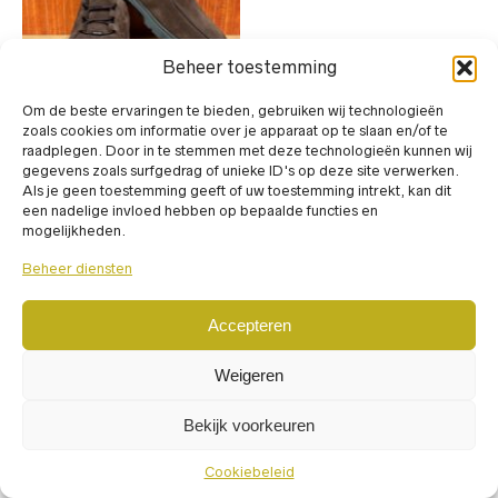
Beheer toestemming
Om de beste ervaringen te bieden, gebruiken wij technologieën
Dit
zoals cookies om informatie over je apparaat op te slaan en/of te
product
raadplegen. Door in te stemmen met deze technologieën kunnen wij
heeft
gegevens zoals surfgedrag of unieke ID's op deze site verwerken.
BOOTIES
,
INSTAPSCHOENEN
,
meerdere
Als je geen toestemming geeft of uw toestemming intrekt, kan dit
LAARZEN
,
SCHOENEN
variaties.
een nadelige invloed hebben op bepaalde functies en
TOD’S
Deze
mogelijkheden.
XXM59K0JL91RE0S611
optie
€
799,00
kan
incl. BTW
Beheer diensten
gekozen
worden
op
Accepteren
de
productpagina
Weigeren
Powered by
RepairSpot
© 2024
Bekijk voorkeuren
Cookiebeleid