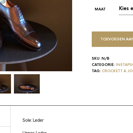
TOEVOEGEN AA
SKU:
N/B
CATEGORIE:
INSTAP
TAG:
CROCKETT & J
Sole:Leder