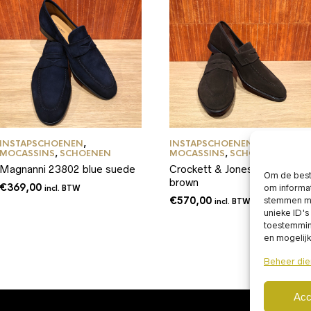
INSTAPSCHOENEN
,
INSTAPSCHOENEN
,
MOCASSINS
,
SCHOENEN
MOCASSINS
,
SCHOENEN
Magnanni 23802 blue suede
Crockett & Jones TEIGN
Om de beste
brown
€
369,00
om informat
incl. BTW
€
570,00
stemmen me
incl. BTW
unieke ID's
toestemming
en mogelij
Beheer die
Acc