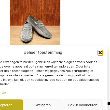
INSTAPSCHOENEN
,
Beheer toestemming
MOCASSINS
,
SCHOENEN
TOD’S
 ervaringen te bieden, gebruiken wij technologieën zoals cookies
XXM42C00640RE0C405
ie over je apparaat op te slaan en/of te raadplegen. Door in te
€
590,00
t deze technologieën kunnen wij gegevens zoals surfgedrag of
incl. BTW
 op deze site verwerken. Als je geen toestemming geeft of uw
 intrekt, kan dit een nadelige invloed hebben op bepaalde functies
kheden.
nsten
epteren
Weigeren
Bekijk voorkeuren