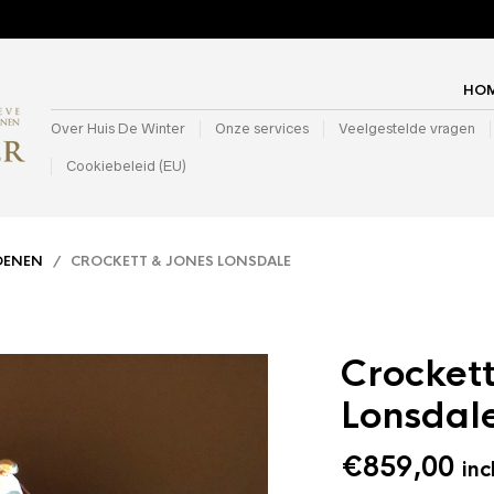
HO
Over Huis De Winter
Onze services
Veelgestelde vragen
Cookiebeleid (EU)
OENEN
/ CROCKETT & JONES LONSDALE
Crockett
Lonsdal
€
859,00
inc