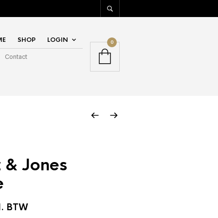
ME
SHOP
LOGIN
0
Contact
 & Jones
e
l. BTW