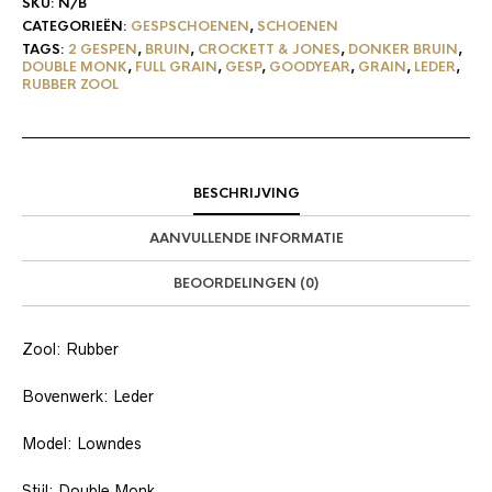
SKU:
N/B
CATEGORIEËN:
GESPSCHOENEN
,
SCHOENEN
TAGS:
2 GESPEN
,
BRUIN
,
CROCKETT & JONES
,
DONKER BRUIN
,
DOUBLE MONK
,
FULL GRAIN
,
GESP
,
GOODYEAR
,
GRAIN
,
LEDER
,
RUBBER ZOOL
BESCHRIJVING
AANVULLENDE INFORMATIE
BEOORDELINGEN (0)
Zool: Rubber
Bovenwerk: Leder
Model: Lowndes
Stijl: Double Monk