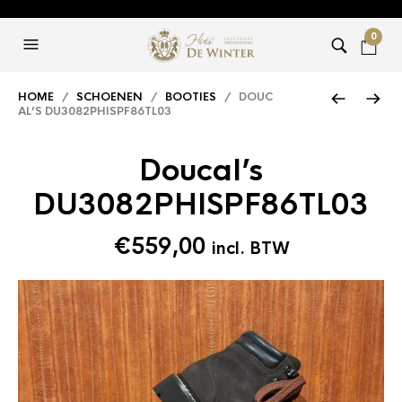
0
HOME
/
SCHOENEN
/
BOOTIES
/ DOUC
AL’S DU3082PHISPF86TL03
Doucal’s
DU3082PHISPF86TL03
€
559,00
incl. BTW