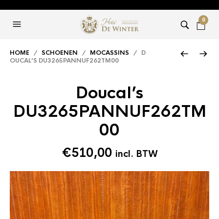
0
HOME
/
SCHOENEN
/
MOCASSINS
/ D
OUCAL’S DU3265PANNUF262TM00
Doucal’s
DU3265PANNUF262TM
00
€
510,00
incl. BTW