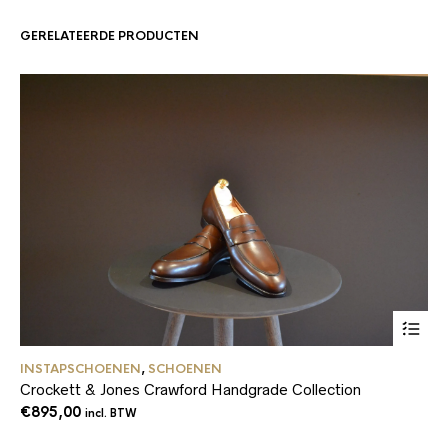
GERELATEERDE PRODUCTEN
Dit
INSTAPSCHOENEN
,
SCHOENEN
product
Crockett & Jones Crawford Handgrade Collection
heeft
meerder
€
895,00
incl. BTW
variaties
Deze