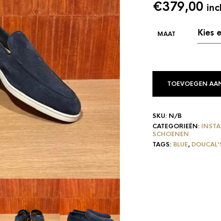
€
379,00
inc
TOEVOEGEN AA
SKU:
N/B
CATEGORIEËN:
INST
SCHOENEN
TAGS:
BLUE
,
DOUCAL'