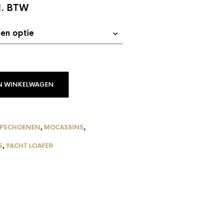
l. BTW
N WINKELWAGEN
APSCHOENEN
,
MOCASSINS
,
S
,
YACHT LOAFER