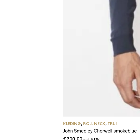
KLEDING
,
ROLL NECK
,
TRUI
John Smedley Cherwell smokeblue
€
300,00
incl. BTW