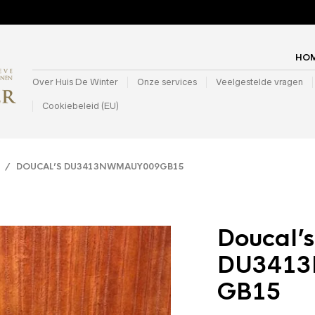
HO
Over Huis De Winter
Onze services
Veelgestelde vragen
Cookiebeleid (EU)
/ DOUCAL’S DU3413NWMAUY009GB15
Doucal’s
DU341
GB15