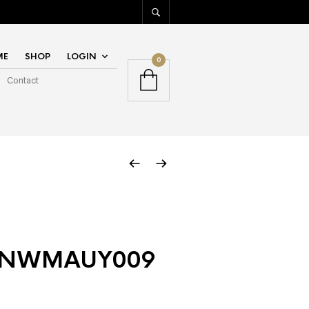
ME
SHOP
LOGIN
0
Contact
3NWMAUY009