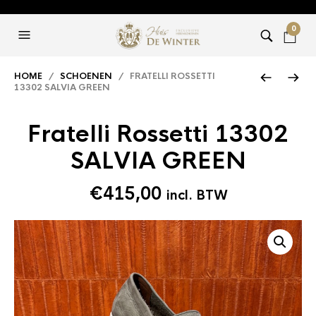
0
HOME
/
SCHOENEN
/ FRATELLI ROSSETTI
13302 SALVIA GREEN
Fratelli Rossetti 13302
SALVIA GREEN
€
415,00
incl. BTW