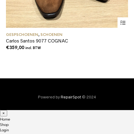
Dit
GESPSCHOENEN
,
SCHOENEN
SC
product
Carlos Santos 9077 COGNAC
Sa
heeft
meerder
€
359,00
€
1
incl. BTW
variaties
Deze
optie
kan
gekozen
worden
op
de
product
Powered by
RepairSpot
© 2024
×
Home
Shop
Login