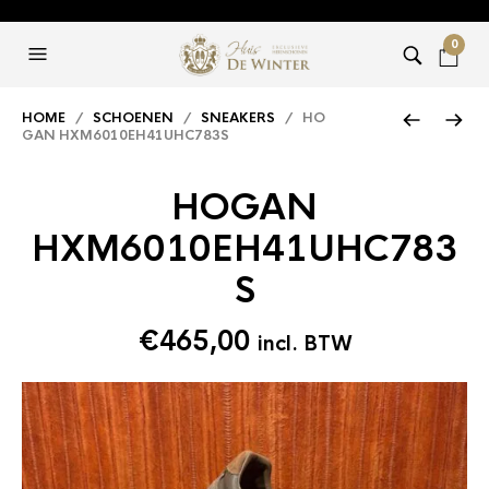
0
HOME
/
SCHOENEN
/
SNEAKERS
/ HO
GAN HXM6010EH41UHC783S
HOGAN
HXM6010EH41UHC783
S
€
465,00
incl. BTW