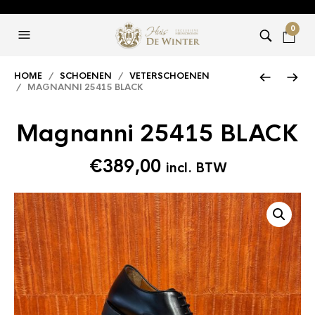
0
HOME
/
SCHOENEN
/
VETERSCHOENEN
/ MAGNANNI 25415 BLACK
Magnanni 25415 BLACK
€
389,00
incl. BTW