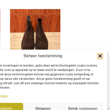
Beheer toestemming
BOOTIES
,
LAARZEN
 ervaringen te bieden, gebruiken wij technologieën zoals cookies
ie over je apparaat op te slaan en/of te raadplegen. Door in te
Loake Chatsworth tobacco
t deze technologieën kunnen wij gegevens zoals surfgedrag of
suede
 op deze site verwerken. Als je geen toestemming geeft of uw
€
420,00
incl. BTW
 intrekt, kan dit een nadelige invloed hebben op bepaalde functies
kheden.
nsten
epteren
Weigeren
Bekijk voorkeuren