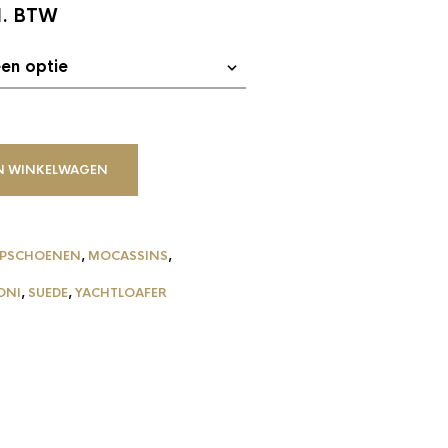
l. BTW
N WINKELWAGEN
APSCHOENEN
,
MOCASSINS
,
ONI
,
SUEDE
,
YACHTLOAFER