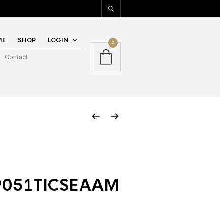
ME
SHOP
LOGIN
0
Contact
051TICSEAAM