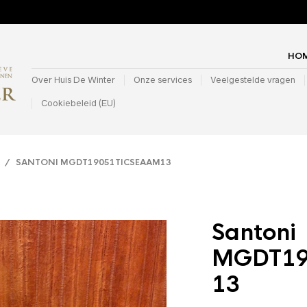
HO
Over Huis De Winter
Onze services
Veelgestelde vragen
Cookiebeleid (EU)
/ SANTONI MGDT19051TICSEAAM13
Santoni
MGDT19
13