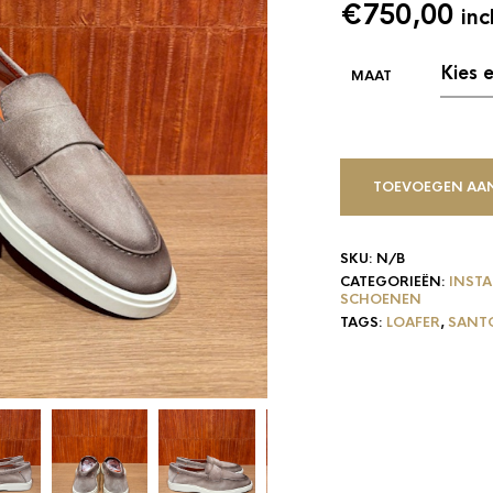
€
750,00
inc
TOEVOEGEN AA
SKU:
N/B
CATEGORIEËN:
INST
SCHOENEN
TAGS:
LOAFER
,
SANT