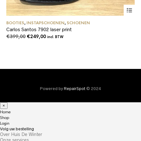
Dit
BOOTIES
,
INSTAPSCHOENEN
,
SCHOENEN
product
Carlos Santos 7902 laser print
heeft
meerder
Oorspronkelijke
Huidige
€
399,00
€
249,00
incl. BTW
variaties
prijs
prijs
Deze
was:
is:
optie
€399,00.
€249,00.
kan
gekozen
worden
op
de
product
Powered by
RepairSpot
© 2024
×
Home
Shop
Login
Volg uw bestelling
Over Huis De Winter
Onze services