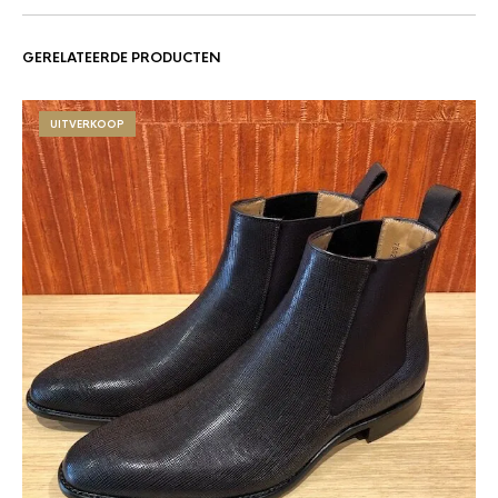
GERELATEERDE PRODUCTEN
UITVERKOOP
SC
He
€
5