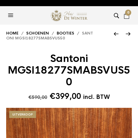
0
HOME
/
SCHOENEN
/
BOOTIES
/ SANT
ONI MGSI18277SMABSVUS50
Santoni
MGSI18277SMABSVUS5
0
Oorspronkelijke
Huidige
€
399,00
incl. BTW
€
590,00
prijs
prijs
was:
is:
UITVERKOOP
€590,00.
€399,00.