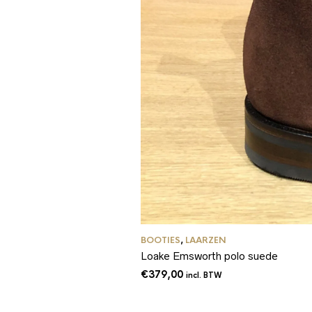
BOOTIES
,
LAARZEN
Loake Emsworth polo suede
€
379,00
incl. BTW