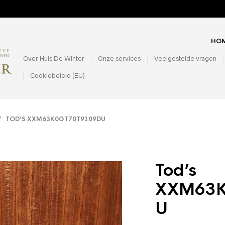
HO
Over Huis De Winter
Onze services
Veelgestelde vragen
Cookiebeleid (EU)
 TOD’S XXM63K0GT70T9109DU
Tod’s
XXM63K
U