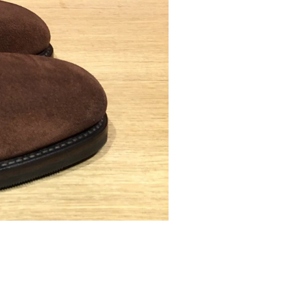
INSTAPSCHOENEN
,
MOCASSIN
Tod’s XXM42C00640RE0S8
€
590,00
incl. BTW