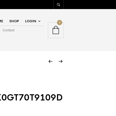
ME
SHOP
LOGIN
0
Contact
0GT70T9109D