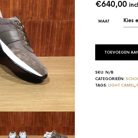
€
640,00
inc
TOEVOEGEN AA
SKU:
N/B
CATEGORIEËN:
SCHO
TAGS:
LIGHT CAMEL
,