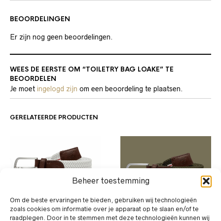
BEOORDELINGEN
Er zijn nog geen beoordelingen.
WEES DE EERSTE OM “TOILETRY BAG LOAKE” TE
BEOORDELEN
Je moet
ingelogd zijn
om een beoordeling te plaatsen.
GERELATEERDE PRODUCTEN
Beheer toestemming
Dit
Om de beste ervaringen te bieden, gebruiken wij technologieën
ACCESSOIRES
,
BELT
,
RIEM
product
zoals cookies om informatie over je apparaat op te slaan en/of te
Dit
La Boucle stretchable
heeft
raadplegen. Door in te stemmen met deze technologieën kunnen wij
ACCESSOIRES
,
BELT
,
RIEM