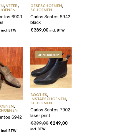
EN
,
VETER
,
GESPSCHOENEN
,
CHOENEN
SCHOENEN
antos 6903
Carlos Santos 6942
es
black
0
€
389,00
incl. BTW
incl. BTW
UITVERKOOP
BOOTIES
,
INSTAPSCHOENEN
,
SCHOENEN
HOENEN
,
Carlos Santos 7902
CHOENEN
laser print
antos 6942
Oorspronkelijke
Huidige
€
399,00
€
249,00
prijs
prijs
incl. BTW
0
incl. BTW