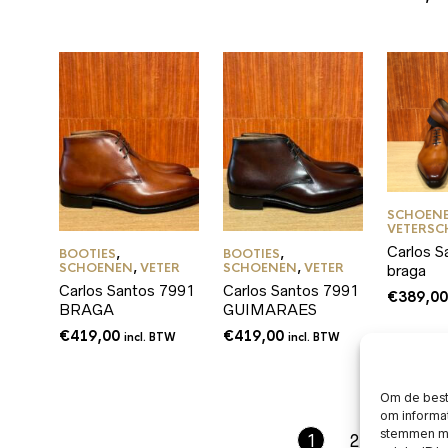
SCHOEN
VETERS
Carlos S
BOOTIES
,
BOOTIES
,
SCHOENEN
,
VETER
SCHOENEN
,
VETER
braga
Carlos Santos 7991
Carlos Santos 7991
€
389,0
BRAGA
GUIMARAES
€
419,00
€
419,00
incl. BTW
incl. BTW
Om de beste
om informat
stemmen me
1
2
3