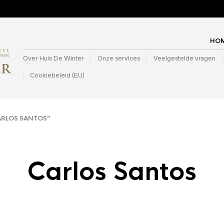
HO
Over Huis De Winter
Onze services
Veelgestelde vragen
Cookiebeleid (EU)
RLOS SANTOS”
Carlos Santos