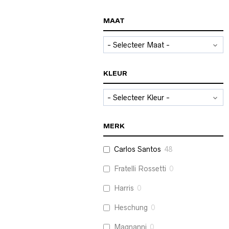
MAAT
KLEUR
MERK
Carlos Santos
48
Fratelli Rossetti
0
Harris
0
Heschung
0
Magnanni
0