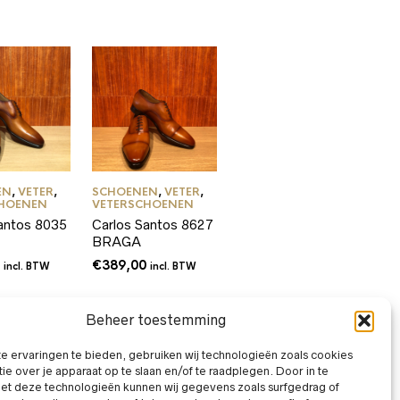
was:
is:
€399,00.
€249,00.
EN
,
VETER
,
SCHOENEN
,
VETER
,
CHOENEN
VETERSCHOENEN
antos 8035
Carlos Santos 8627
BRAGA
0
€
389,00
incl. BTW
incl. BTW
Beheer toestemming
 ervaringen te bieden, gebruiken wij technologieën zoals cookies
ie over je apparaat op te slaan en/of te raadplegen. Door in te
t deze technologieën kunnen wij gegevens zoals surfgedrag of