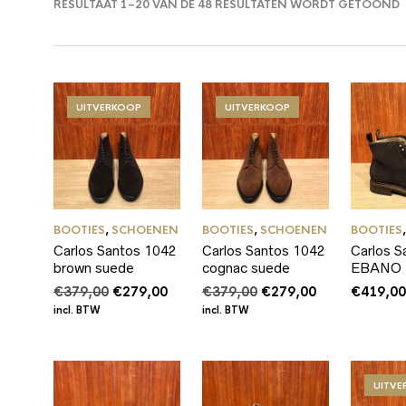
RESULTAAT 1–20 VAN DE 48 RESULTATEN WORDT GETOOND
UITVERKOOP
UITVERKOOP
BOOTIES
,
SCHOENEN
BOOTIES
,
SCHOENEN
BOOTIES
Carlos Santos 1042
Carlos Santos 1042
Carlos S
brown suede
cognac suede
EBANO
Oorspronkelijke
Huidige
Oorspronkelijke
Huidige
€
379,00
€
279,00
€
379,00
€
279,00
€
419,0
prijs
prijs
prijs
prijs
incl. BTW
incl. BTW
was:
is:
was:
is:
€379,00.
€279,00.
€379,00.
€279,00.
UITV