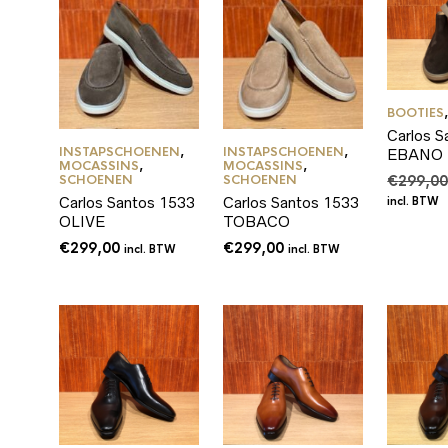
BOOTIES
Carlos S
INSTAPSCHOENEN
,
INSTAPSCHOENEN
,
EBANO
MOCASSINS
,
MOCASSINS
,
€
299,0
SCHOENEN
SCHOENEN
Carlos Santos 1533
Carlos Santos 1533
incl. BTW
OLIVE
TOBACO
€
299,00
€
299,00
incl. BTW
incl. BTW