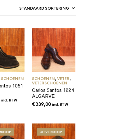
,
SCHOENEN
SCHOENEN
,
VETER
,
VETERSCHOENEN
antos 1051
Carlos Santos 1224
ALGARVE
0
incl. BTW
€
339,00
incl. BTW
ERKOOP
UITVERKOOP