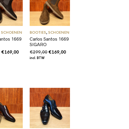
,
SCHOENEN
BOOTIES
,
SCHOENEN
antos 1669
Carlos Santos 1669
SIGARO
Oorspronkelijke
Huidige
Oorspronkelijke
Huidige
0
€
169,00
€
299,00
€
169,00
prijs
prijs
prijs
prijs
incl. BTW
was:
is:
was:
is:
€299,00.
€169,00.
€299,00.
€169,00.