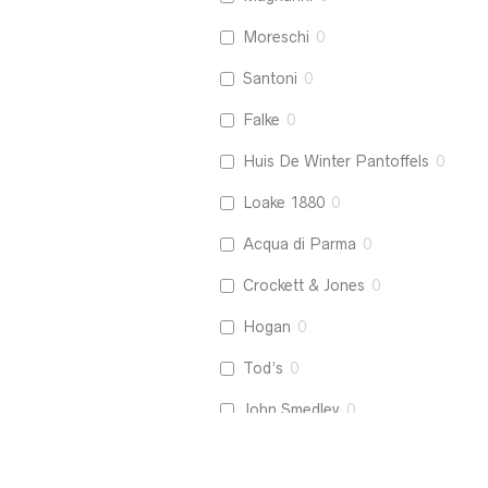
Moreschi
0
Santoni
0
Falke
0
Huis De Winter Pantoffels
0
Loake 1880
0
Acqua di Parma
0
Crockett & Jones
0
Hogan
0
Tod’s
0
John Smedley
0
La Boucle
0