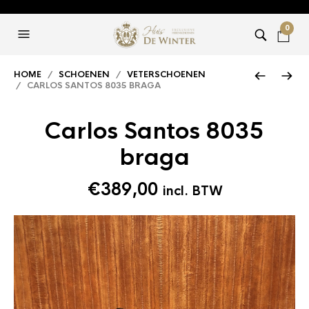
0
HOME
/
SCHOENEN
/
VETERSCHOENEN
/ CARLOS SANTOS 8035 BRAGA
Carlos Santos 8035
braga
€
389,00
incl. BTW