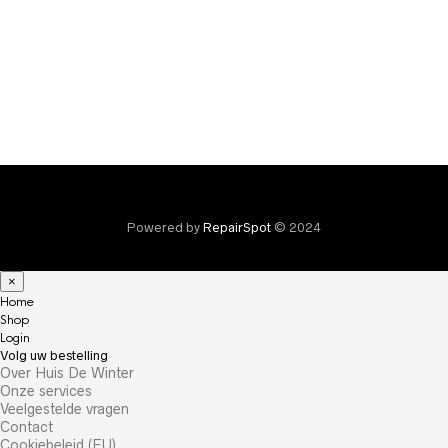
gekozen
worden
op
de
product
Powered by
RepairSpot
© 2024
×
Home
Shop
Login
Volg uw bestelling
Over Huis De Winter
Onze services
Veelgestelde vragen
Contact
Cookiebeleid (EU)