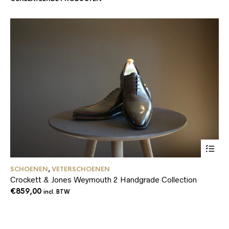
Dit
SCHOENEN
,
VETERSCHOENEN
GE
product
Crockett & Jones Weymouth 2 Handgrade Collection
Cr
heeft
meerder
€
859,00
€
7
incl. BTW
variaties
Deze
optie
kan