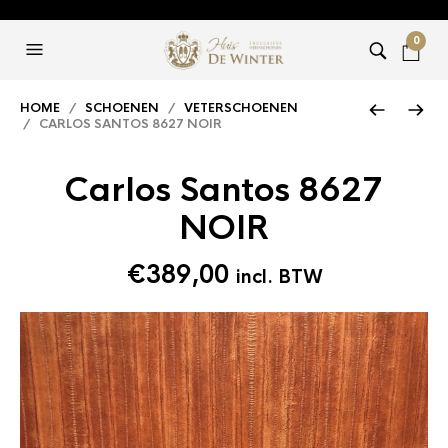
0
HOME
/
SCHOENEN
/
VETERSCHOENEN
/ CARLOS SANTOS 8627 NOIR
Carlos Santos 8627
NOIR
€
389,00
incl. BTW