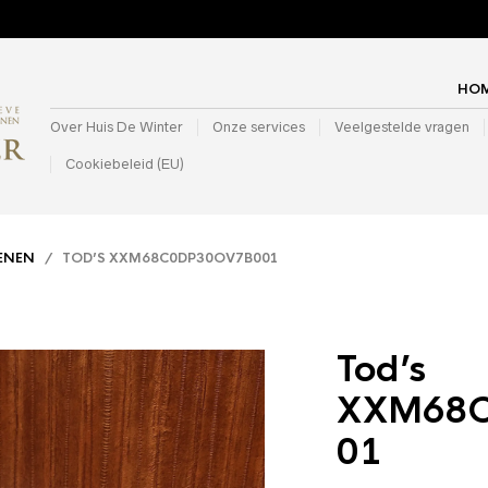
HO
Over Huis De Winter
Onze services
Veelgestelde vragen
Cookiebeleid (EU)
ENEN
/ TOD’S XXM68C0DP30OV7B001
Tod’s
XXM68
01