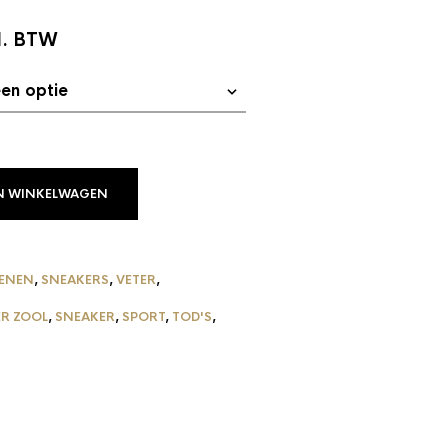
lijke
idige
l. BTW
js
85,00.
N WINKELWAGEN
ENEN
,
SNEAKERS
,
VETER
,
R ZOOL
,
SNEAKER
,
SPORT
,
TOD'S
,