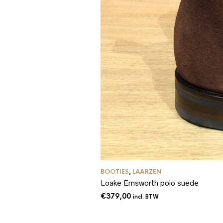
BOOTIES
,
LAARZEN
Loake Emsworth polo suede
€
379,00
incl. BTW