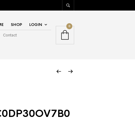
ME
SHOP
LOGIN
0
Contact
C0DP30OV7B0