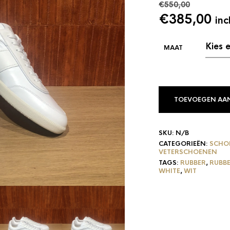
€
550,00
Oorspronke
Hu
€
385,00
inc
prijs
pri
was:
is:
€550,00.
€3
TOEVOEGEN AA
SKU:
N/B
CATEGORIEËN:
SCHO
VETERSCHOENEN
TAGS:
RUBBER
,
RUBBE
WHITE
,
WIT